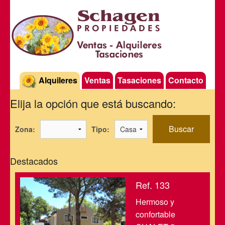
Alquileres
Ventas
Tasaciones
Contacto
Elija la opción que está buscando:
Buscar
Zona:
Tipo:
Destacados
Ref. 133
Hermoso y
confortable