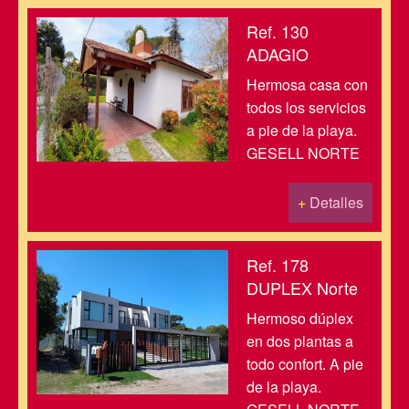
Ref. 130
ADAGIO
Hermosa casa con
todos los servicios
a pie de la playa.
GESELL NORTE
+
Detalles
Ref. 178
DUPLEX Norte
Hermoso dúplex
en dos plantas a
todo confort. A pie
de la playa.